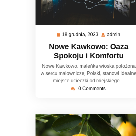
18 grudnia, 2023
admin
18
admin
grudnia,
Nowe Kawkowo: Oaza
2023
Spokoju i Komfortu
Nowe Kawkowo, maleńka wioska położona
w sercu malowniczej Polski, stanowi idealn
miejsce ucieczki od miejskiego…
0 Comments