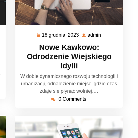
18 grudnia, 2023
admin
18
admin
grudnia,
Nowe Kawkowo:
2023
Odrodzenie Wiejskiego
Idylli
e
W dobie dynamicznego rozwoju technologii i
urbanizacji, odnalezienie miejsc, gdzie czas
zdaje się płynąć wolniej,…
0 Comments