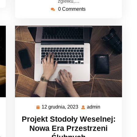
zgiełku,…
0 Comments
12 grudnia, 2023
admin
12
admin
grudnia,
Projekt Stodoły Weselnej:
2023
Nowa Era Przestrzeni