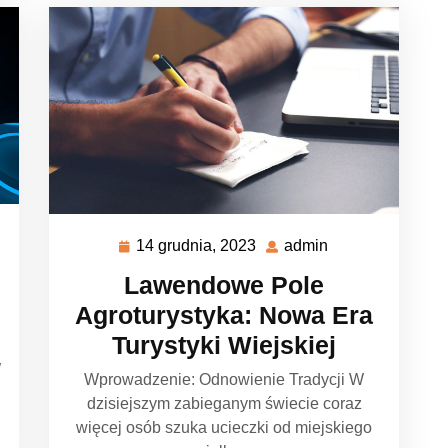
14 grudnia, 2023
admin
14
admin
grudnia,
Lawendowe Pole
2023
Agroturystyka: Nowa Era
Turystyki Wiejskiej
W
Wprowadzenie: Odnowienie Tradycji W
dzisiejszym zabieganym świecie coraz
więcej osób szuka ucieczki od miejskiego