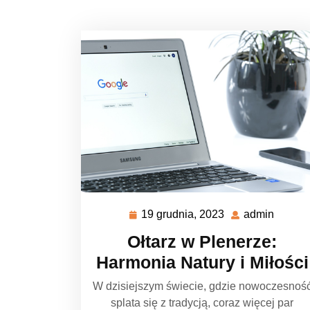
19 grudnia, 2023
admin
19
admin
grudnia,
Ołtarz w Plenerze:
2023
Harmonia Natury i Miłości
W dzisiejszym świecie, gdzie nowoczesnoś
splata się z tradycją, coraz więcej par