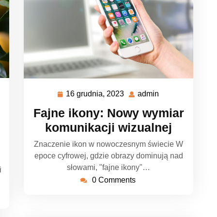
16 grudnia, 2023
admin
16
admin
grudnia,
Fajne ikony: Nowy wymiar
2023
komunikacji wizualnej
Znaczenie ikon w nowoczesnym świecie W
epoce cyfrowej, gdzie obrazy dominują nad
słowami, "fajne ikony"…
i
0 Comments