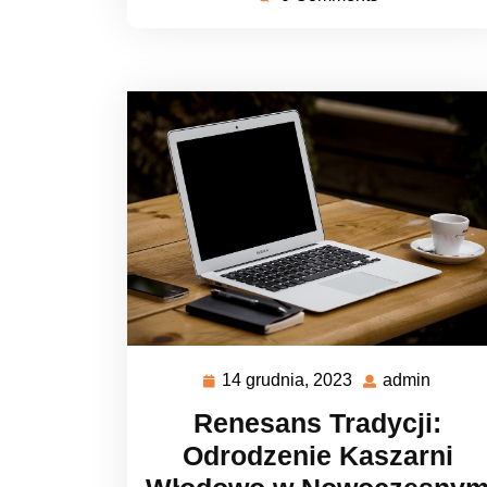
14 grudnia, 2023
admin
14
admin
grudnia,
Renesans Tradycji:
2023
Odrodzenie Kaszarni