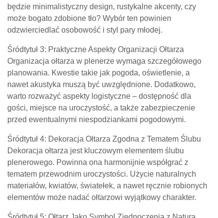
będzie minimalistyczny design, rustykalne akcenty, czy
może bogato zdobione tło? Wybór ten powinien
odzwierciedlać osobowość i styl pary młodej.
Śródtytuł 3: Praktyczne Aspekty Organizacji Ołtarza
Organizacja ołtarza w plenerze wymaga szczegółowego
planowania. Kwestie takie jak pogoda, oświetlenie, a
nawet akustyka muszą być uwzględnione. Dodatkowo,
warto rozważyć aspekty logistyczne – dostępność dla
gości, miejsce na uroczystość, a także zabezpieczenie
przed ewentualnymi niespodziankami pogodowymi.
Śródtytuł 4: Dekoracja Ołtarza Zgodna z Tematem Ślubu
Dekoracja ołtarza jest kluczowym elementem ślubu
plenerowego. Powinna ona harmonijnie współgrać z
tematem przewodnim uroczystości. Użycie naturalnych
materiałów, kwiatów, światełek, a nawet ręcznie robionych
elementów może nadać ołtarzowi wyjątkowy charakter.
Śródtytuł 5: Ołtarz Jako Symbol Zjednoczenia z Naturą