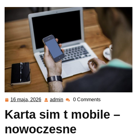
16 maja, 2026
admin
0 Comments
16
admin
maja,
Karta sim t mobile –
2026
nowoczesne