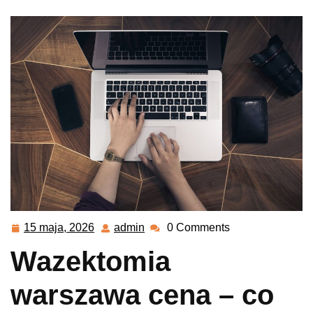
15 maja, 2026
admin
0 Comments
15
admin
maja,
Wazektomia
2026
warszawa cena – co