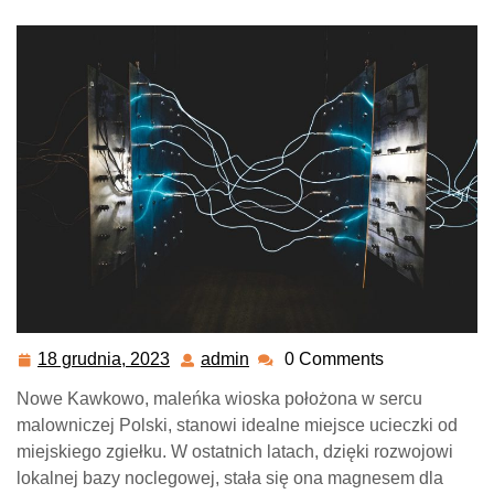
18 grudnia, 2023
admin
0 Comments
18
admin
grudnia,
Nowe Kawkowo, maleńka wioska położona w sercu
2023
malowniczej Polski, stanowi idealne miejsce ucieczki od
miejskiego zgiełku. W ostatnich latach, dzięki rozwojowi
lokalnej bazy noclegowej, stała się ona magnesem dla