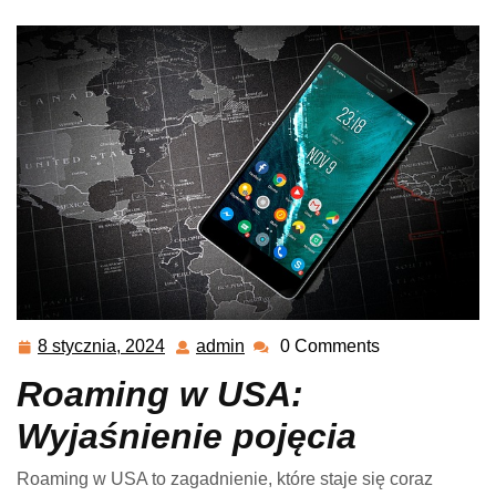
8 stycznia, 2024
admin
0 Comments
8
admin
stycznia,
Roaming w USA:
2024
Wyjaśnienie pojęcia
Roaming w USA to zagadnienie, które staje się coraz