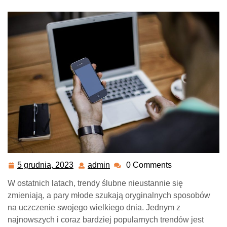
5 grudnia, 2023
admin
0 Comments
5
admin
grudnia,
W ostatnich latach, trendy ślubne nieustannie się
2023
zmieniają, a pary młode szukają oryginalnych sposobów
na uczczenie swojego wielkiego dnia. Jednym z
najnowszych i coraz bardziej popularnych trendów jest