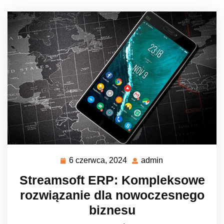
6 czerwca, 2024
admin
6
admin
czerwca,
Streamsoft ERP: Kompleksowe
2024
rozwiązanie dla nowoczesnego
biznesu