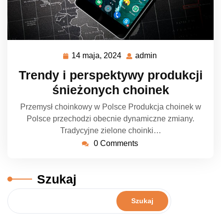
14 maja, 2024
admin
14
admin
maja,
Trendy i perspektywy produkcji
2024
śnieżonych choinek
Przemysł choinkowy w Polsce Produkcja choinek w
Polsce przechodzi obecnie dynamiczne zmiany.
Tradycyjne zielone choinki…
0 Comments
Szukaj
Szukaj