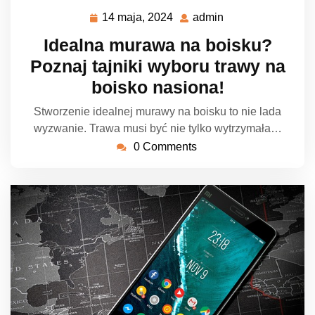
14 maja, 2024
admin
14
admin
maja,
Idealna murawa na boisku?
2024
Poznaj tajniki wyboru trawy na
boisko nasiona!
Stworzenie idealnej murawy na boisku to nie lada
wyzwanie. Trawa musi być nie tylko wytrzymała…
0 Comments