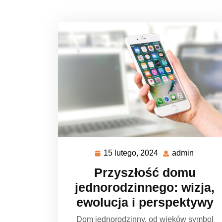
15 lutego, 2024
admin
15
admin
lutego,
Przyszłość domu
2024
jednorodzinnego: wizja,
ewolucja i perspektywy
Dom jednorodzinny, od wieków symbol