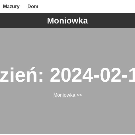
Mazury
Dom
Moniowka
zień:
2024-02-
Moniowka
>>