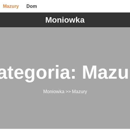
Mazury
Dom
Moniowka
ategoria:
Mazu
Moniowka
>>
Mazury