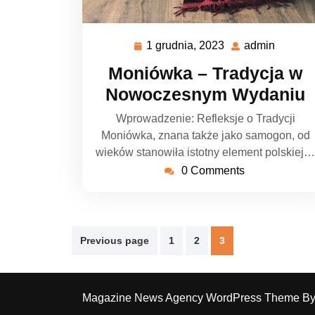
1 grudnia, 2023
admin
1
admin
grudnia,
Moniówka – Tradycja w
2023
Nowoczesnym Wydaniu
Wprowadzenie: Refleksje o Tradycji
Moniówka, znana także jako samogon, od
wieków stanowiła istotny element polskiej…
0 Comments
Nawigacja
Previous page
1
2
3
po
wpisach
Magazine News Agency WordPress Theme B