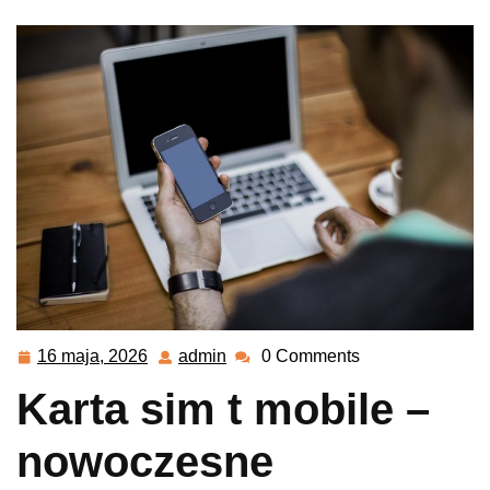
16 maja, 2026
admin
0 Comments
16
admin
maja,
Karta sim t mobile –
2026
nowoczesne