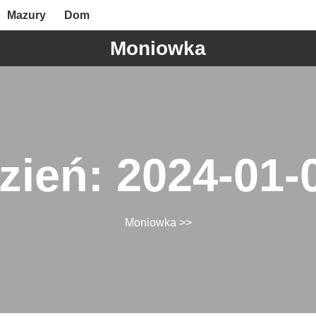
Mazury
Dom
Moniowka
zień:
2024-01-
Moniowka
>>