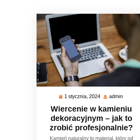
1 stycznia, 2024
admin
1
admin
stycznia,
Wiercenie w kamieniu
2024
dekoracyjnym – jak to
zrobić profesjonalnie?
Kamień naturalny to materiał, który od